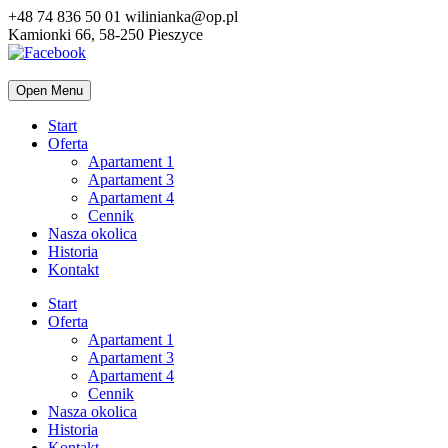
+48 74 836 50 01
wilinianka@op.pl
Kamionki 66, 58-250 Pieszyce
Open Menu
Start
Oferta
Apartament 1
Apartament 3
Apartament 4
Cennik
Nasza okolica
Historia
Kontakt
Start
Oferta
Apartament 1
Apartament 3
Apartament 4
Cennik
Nasza okolica
Historia
Kontakt