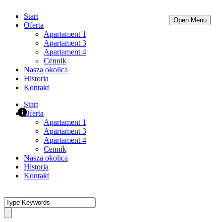
+48 74 836 50 01
wilinianka@op.pl
Start
Kamionki 66, 58-250 Pieszyce
Open Menu
Oferta
Apartament 1
Apartament 3
Apartament 4
Cennik
Nasza okolica
Historia
Kontakt
Start
Oferta
Apartament 1
Apartament 3
Apartament 4
Cennik
Nasza okolica
Historia
Kontakt