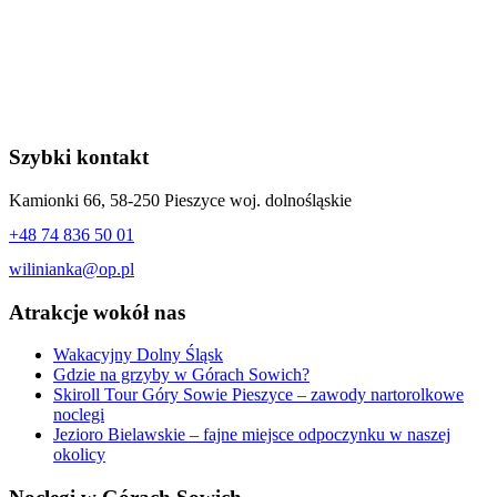
Szybki kontakt
Kamionki 66, 58-250 Pieszyce woj. dolnośląskie
+48 74 836 50 01
wilinianka@op.pl
Atrakcje wokół nas
Wakacyjny Dolny Śląsk
Gdzie na grzyby w Górach Sowich?
Skiroll Tour Góry Sowie Pieszyce – zawody nartorolkowe
noclegi
Jezioro Bielawskie – fajne miejsce odpoczynku w naszej
okolicy